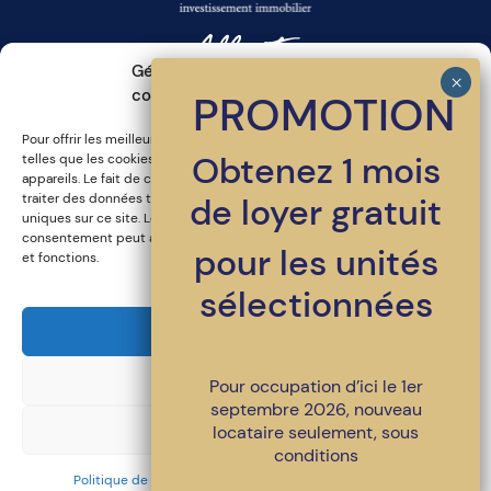
Gérer le consentement aux
cookies
PROMOTION
Pour offrir les meilleures expériences, nous utilisons des technologies
Inscrivez-vous a l'infolettre
Obtenez 1 mois
telles que les cookies pour stocker et/ou accéder aux informations des
appareils. Le fait de consentir à ces technologies nous permettra de
traiter des données telles que le comportement de navigation ou les ID
de loyer gratuit
uniques sur ce site. Le fait de ne pas consentir ou de retirer son
consentement peut avoir un effet négatif sur certaines caractéristiques
pour les unités
et fonctions.
sélectionnées
450-486-4398
•
location@loggiasaintlambert.com
Accepter
© Tous droits réservés | LOGGIA Saint-Lambert
Refuser
Pour occupation d’ici le 1er
Un projet signé
LSR GesDev
. Ensemble pour un milieu de vie
supérieur.
septembre 2026, nouveau
Politique de confidentialité et mentions légales
Voir les préférences
locataire seulement, sous
conditions
Politique de protection des renseignements personnels