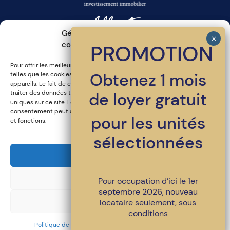
Gérer le consentement aux
cookies
PROMOTION
Pour offrir les meilleures expériences, nous utilisons des technologies
Inscrivez-vous a l'infolettre
Obtenez 1 mois
telles que les cookies pour stocker et/ou accéder aux informations des
appareils. Le fait de consentir à ces technologies nous permettra de
traiter des données telles que le comportement de navigation ou les ID
de loyer gratuit
uniques sur ce site. Le fait de ne pas consentir ou de retirer son
consentement peut avoir un effet négatif sur certaines caractéristiques
pour les unités
et fonctions.
sélectionnées
450-486-4398
•
location@loggiasaintlambert.com
Accepter
© Tous droits réservés | LOGGIA Saint-Lambert
Refuser
Pour occupation d’ici le 1er
Un projet signé
LSR GesDev
. Ensemble pour un milieu de vie
supérieur.
septembre 2026, nouveau
Politique de confidentialité et mentions légales
Voir les préférences
locataire seulement, sous
conditions
Politique de protection des renseignements personnels