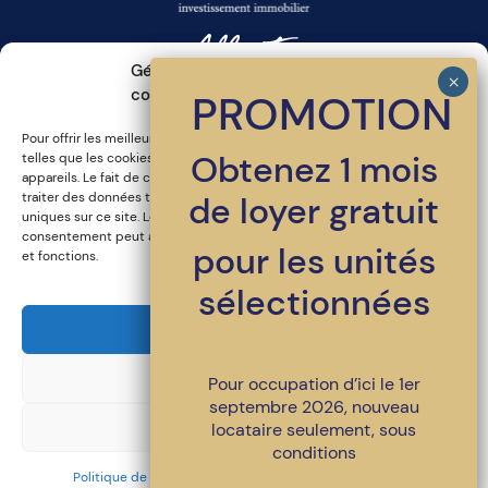
Gérer le consentement aux
cookies
PROMOTION
Pour offrir les meilleures expériences, nous utilisons des technologies
Inscrivez-vous a l'infolettre
Obtenez 1 mois
telles que les cookies pour stocker et/ou accéder aux informations des
appareils. Le fait de consentir à ces technologies nous permettra de
traiter des données telles que le comportement de navigation ou les ID
de loyer gratuit
uniques sur ce site. Le fait de ne pas consentir ou de retirer son
consentement peut avoir un effet négatif sur certaines caractéristiques
pour les unités
et fonctions.
sélectionnées
450-486-4398
•
location@loggiasaintlambert.com
Accepter
© Tous droits réservés | LOGGIA Saint-Lambert
Refuser
Pour occupation d’ici le 1er
Un projet signé
LSR GesDev
. Ensemble pour un milieu de vie
supérieur.
septembre 2026, nouveau
Politique de confidentialité et mentions légales
Voir les préférences
locataire seulement, sous
conditions
Politique de protection des renseignements personnels